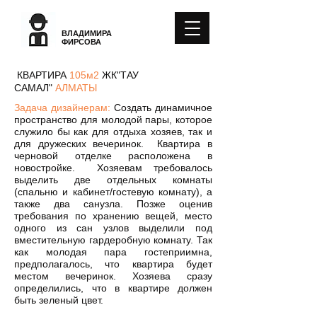
СТУДИЯ
ДИЗАЙНА
ВЛАДИМИРА
ФИРСОВА
КВАРТИРА
105м2
ЖК"ТАУ
САМАЛ"
АЛМАТЫ
Задача дизайнерам:
Создать динамичное
пространство для молодой пары, которое
служило бы как для отдыха хозяев, так и
для дружеских вечеринок. Квартира в
черновой отделке расположена в
новостройке. Хозяевам требовалось
выделить две отдельных комнаты
(спальню и кабинет/гостевую комнату), а
также два санузла. Позже оценив
требования по хранению вещей, место
одного из сан узлов выделили под
вместительную гардеробную комнату. Так
как молодая пара гостеприимна,
предполагалось, что квартира будет
местом вечеринок. Хозяева сразу
определились, что в квартире должен
быть зеленый цвет.