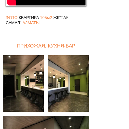
ФОТО
КВАРТИРА
105м2
ЖК"ТАУ
САМАЛ"
АЛМАТЫ
ПРИХОЖАЯ, КУХНЯ-БАР